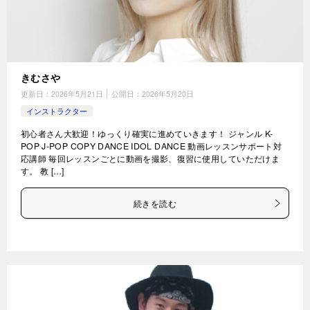
きむさや
更新日：
2026年5月21日
公開日：
2026年5月20日
インストラクター
初心者さん大歓迎！ゆっくり確実に進めていきます！ ジャンル K-
POP J-POP COPY DANCE IDOL DANCE 動画レッスンサポート対
応講師 毎回レッスンごとに動画を撮影、復習に使用していただけま
す。 教 […]
続きを読む