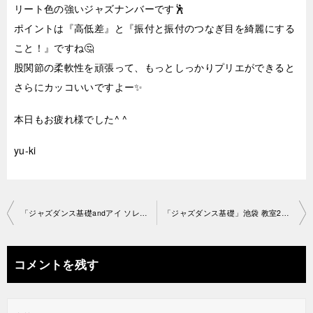
リート色の強いジャズナンバーです🕺
ポイントは『高低差』と『振付と振付のつなぎ目を綺麗にする
こと！』ですね🤔
股関節の柔軟性を頑張って、もっとしっかりプリエができると
さらにカッコいいですよー✨
本日もお疲れ様でした^ ^
yu-ki
投
「ジャズダンス基礎andアイ ソレ講習会！」池袋教室2021-5-7- ­no0050-1526
「ジャズダンス基礎」池袋 教室2021-5-13-­no0050-1518
稿
ナ
コメントを残す
ビ
ゲ