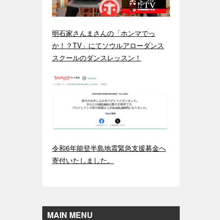
明石家さんまさんの「ホンマでっ
か！？TV」にてソウルアローダンス
スクールのダンスレッスン！
令和6年能登半島地震緊急支援募金へ
寄付いたしました。
MAIN MENU