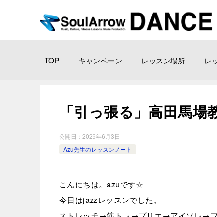
TOP
キャンペーン
レッスン場所
レ
「引っ張る」高田馬場教室202
公開日：
2026年6月3日
Azu先生のレッスンノート
こんにちは。azuです☆
今日はjazzレッスンでした。
ストレッチ→筋トレ→プリエ→アイソレ→