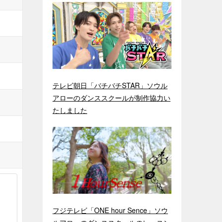
テレビ朝日「バチバチSTAR」ソウル
アローのダンススクールが制作協力い
たしました
フジテレビ「ONE hour Sence」ソウ