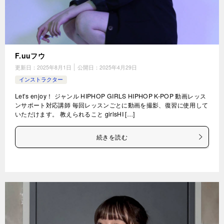
F.uuフウ
更新日：
2025年8月1日
公開日：
2025年4月29日
インストラクター
Let’s enjoy！ ジャンル HIPHOP GIRLS HIPHOP K-POP 動画レッス
ンサポート対応講師 毎回レッスンごとに動画を撮影、復習に使用して
いただけます。 教えられること girlsHI […]
続きを読む