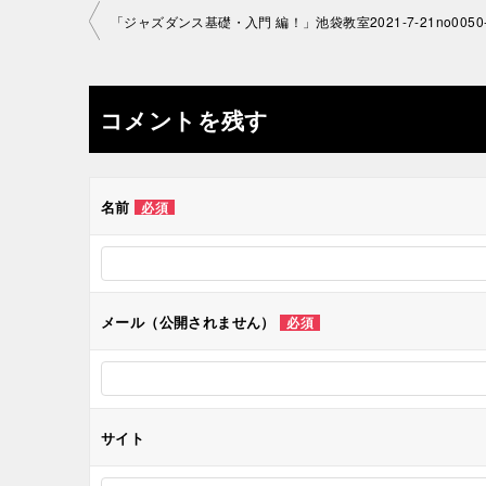
投
「ジャズダンス基礎・入門 編！」池袋教室2021-7-21­no0050-
稿
ナ
コメントを残す
ビ
ゲ
名前
必須
ー
シ
メール（公開されません）
必須
ョ
ン
サイト