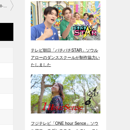
「ジャズダンス基礎・クラシカル振付」池袋教室2021-7-22­n o0050-1386
テレビ朝日「バチバチSTAR」ソウル
アローのダンススクールが制作協力い
たしました
フジテレビ「ONE hour Sence」ソウ