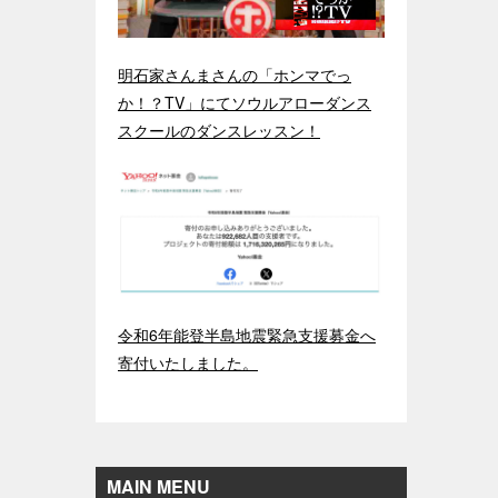
明石家さんまさんの「ホンマでっ
か！？TV」にてソウルアローダンス
スクールのダンスレッスン！
令和6年能登半島地震緊急支援募金へ
寄付いたしました。
MAIN MENU