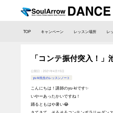
TOP
キャンペーン
レッスン場所
レ
­「コンテ振付突入！」池 袋教
公開日：
2021年4月15日
yu-ki先生のレッスンノート
こんにちは！講師のyu-kiです✨
いやーあったかいですね！
踊るともはや暑い😂
さてさて、そろそろコンテンポラリーダンス