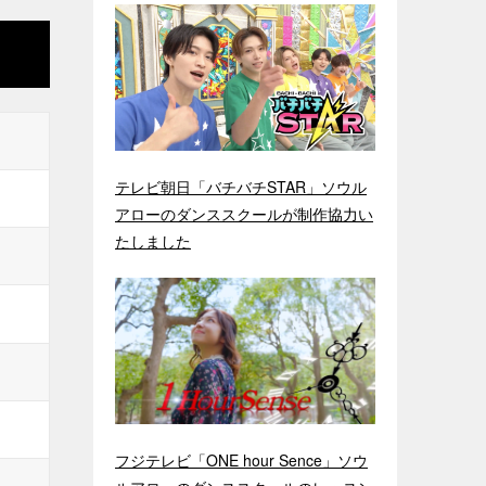
テレビ朝日「バチバチSTAR」ソウル
アローのダンススクールが制作協力い
たしました
フジテレビ「ONE hour Sence」ソウ