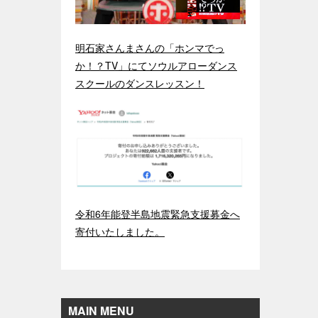
明石家さんまさんの「ホンマでっ
か！？TV」にてソウルアローダンス
スクールのダンスレッスン！
令和6年能登半島地震緊急支援募金へ
寄付いたしました。
MAIN MENU