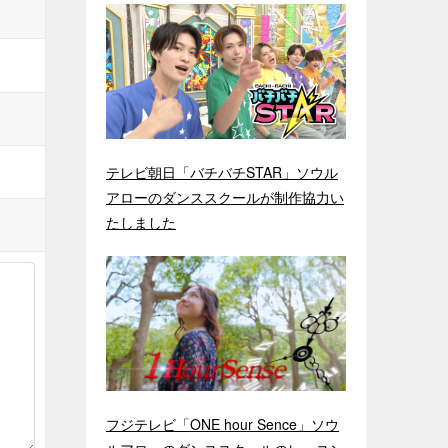
テレビ朝日「バチバチSTAR」ソウル
アローのダンススクールが制作協力い
たしました
フジテレビ「ONE hour Sence」ソウ