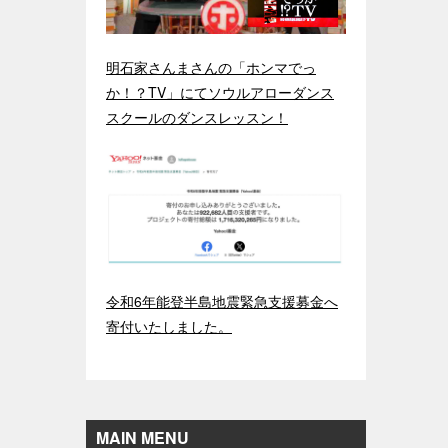
明石家さんまさんの「ホンマでっ
か！？TV」にてソウルアローダンス
スクールのダンスレッスン！
令和6年能登半島地震緊急支援募金へ
寄付いたしました。
MAIN MENU