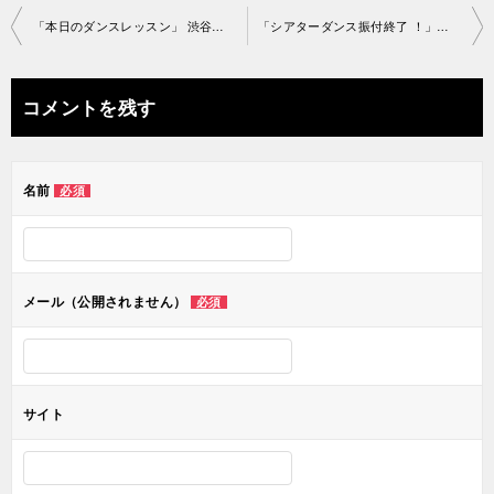
投
「本日のダンスレッスン」 渋谷スタジオ2019-3-7-no0006-1108
「シアターダンス振付終了 ！」渋谷スタジオ2019-3-11-no0006-1179
稿
ナ
コメントを残す
ビ
ゲ
名前
必須
ー
シ
ョ
メール（公開されません）
必須
ン
サイト