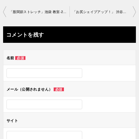
投
「股関節ストレッチ」池袋 教室-2021-04-24-no0078-1467
「お尻シェイプアップ！」 渋谷教室-2021-04-19-no0078-1441
稿
ナ
コメントを残す
ビ
ゲ
名前
必須
ー
シ
ョ
メール（公開されません）
必須
ン
サイト