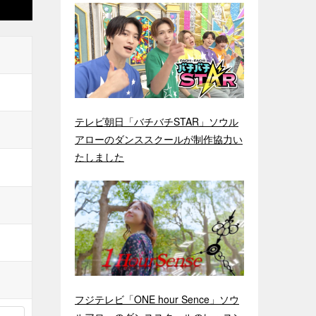
テレビ朝日「バチバチSTAR」ソウル
アローのダンススクールが制作協力い
たしました
フジテレビ「ONE hour Sence」ソウ