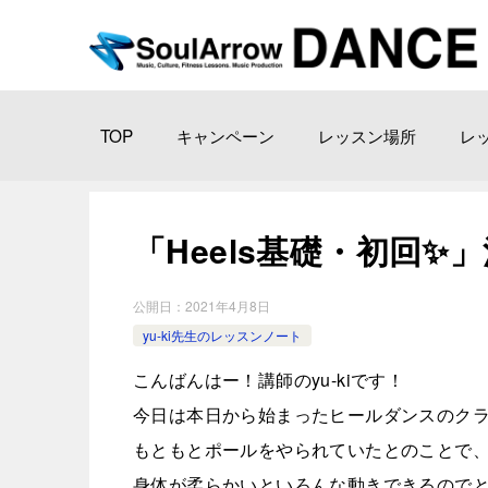
TOP
キャンペーン
レッスン場所
レ
「Heels基礎・初回✨」池袋教
公開日：
2021年4月8日
yu-ki先生のレッスンノート
こんばんはー！講師のyu-kiです！
今日は本日から始まったヒールダンスのクラ
もともとポールをやられていたとのことで
身体が柔らかいといろんな動きできるのでと