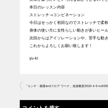
本日のレッスン内容
ストレッチ→コンビネーション
今日はせっかく初回なのでストレッチで柔
身体の使い方に女性らしい動きが多いヒー
次回からはアイソレーションや、苦手な動き
これからよろしくお願い致します！
yu-ki
投
­「コンテ・基礎andフロア ワーク」池袋教室2020-4-5-­no0050
稿
ナ
コメントを残す