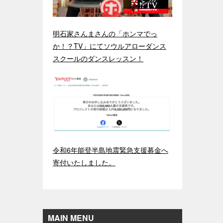
明石家さんまさんの「ホンマでっ
か！？TV」にてソウルアローダンス
スクールのダンスレッスン！
令和6年能登半島地震緊急支援募金へ
寄付いたしました。
MAIN MENU