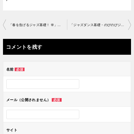
投
「春を告げるジャズ基礎！ 🌸」池袋教室2020-4-10-­no0050-1386
「ジャズダンス基礎・のびのびジャズ振り」池袋教室2020-4 -11-­no0050-1455
稿
ナ
コメントを残す
ビ
ゲ
名前
必須
ー
シ
ョ
メール（公開されません）
必須
ン
サイト