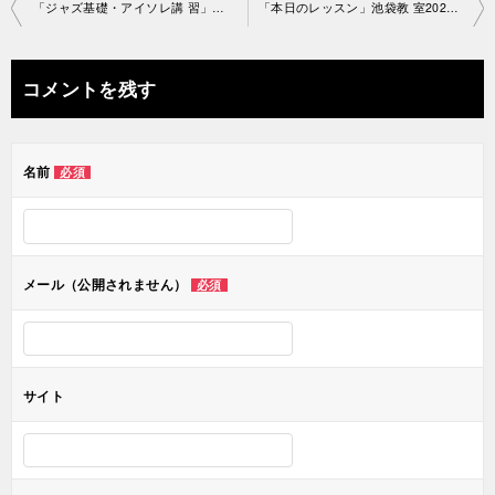
投
「ジャズ基礎・アイソレ講 習」池袋教室2020-4-17-­no0050-1455
「本日のレッスン」池袋教 室2020-4-20-­no0050-1386
稿
ナ
コメントを残す
ビ
ゲ
名前
必須
ー
シ
ョ
メール（公開されません）
必須
ン
サイト