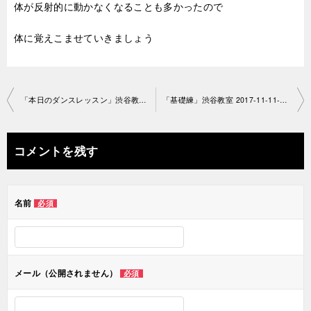
体が反射的に動かなくなることも多かったので
体に覚えこませていきましょう
投
「本日のダンスレッスン」渋谷教室2017-1107-no0013-1030
「基礎練」渋谷教室 2017-11-11-no0013-1022
稿
ナ
コメントを残す
ビ
ゲ
名前
必須
ー
シ
ョ
メール（公開されません）
必須
ン