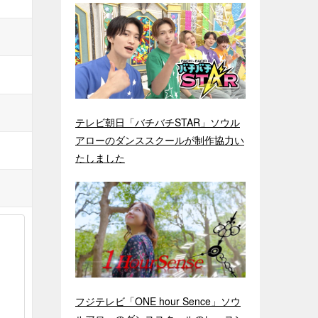
テレビ朝日「バチバチSTAR」ソウル
アローのダンススクールが制作協力い
たしました
フジテレビ「ONE hour Sence」ソウ