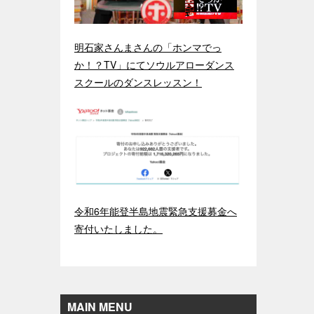
明石家さんまさんの「ホンマでっ
か！？TV」にてソウルアローダンス
スクールのダンスレッスン！
令和6年能登半島地震緊急支援募金へ
寄付いたしました。
MAIN MENU