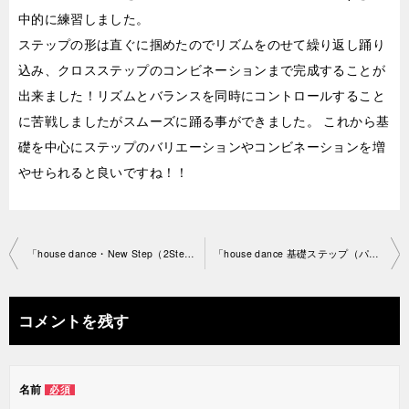
中的に練習しました。
ステップの形は直ぐに掴めたのでリズムをのせて繰り返し踊り
込み、クロスステップのコンビネーションまで完成することが
出来ました！リズムとバランスを同時にコントロールすること
に苦戦しましたがスムーズに踊る事ができました。 これから基
礎を中心にステップのバリエーションやコンビネーションを増
やせられると良いですね！！
投
「house dance・New Step（2Step、パドブレ復 習）振り付け」渋谷教室2021-4-19 no0058-1377
「house dance 基礎ステップ（パド ブレ）2Stepとクロスステップ のコンビネーション」渋谷 教室2021-4-27no0058-1440
稿
ナ
コメントを残す
ビ
ゲ
名前
必須
ー