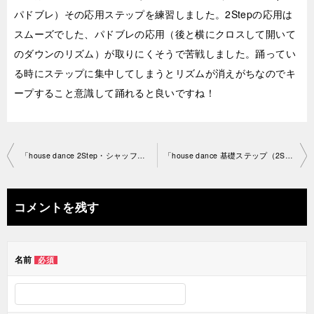
パドブレ）その応用ステップを練習しました。2Stepの応用は
スムーズでした、パドブレの応用（後と横にクロスして開いて
のダウンのリズム）が取りにくそうで苦戦しました。踊ってい
る時にステップに集中してしまうとリズムが消えがちなのでキ
ープすること意識して踊れると良いですね！
投
「house dance 2Step・シャッフル、2Stepと パドブレの刻むステップ・ コンビネーション」渋谷教 室2021-8-24no0058-1440
「house dance 基礎ステップ（2Step、パドブレ）応用ステップ とコンビネーション、振り付け」渋谷教室2021-8-30no0058-1377
稿
ナ
コメントを残す
ビ
ゲ
名前
必須
ー
シ