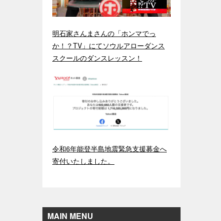
明石家さんまさんの「ホンマでっ
か！？TV」にてソウルアローダンス
スクールのダンスレッスン！
令和6年能登半島地震緊急支援募金へ
寄付いたしました。
MAIN MENU