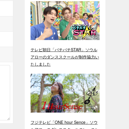
テレビ朝日「バチバチSTAR」ソウル
アローのダンススクールが制作協力い
たしました
フジテレビ「ONE hour Sence」ソウ