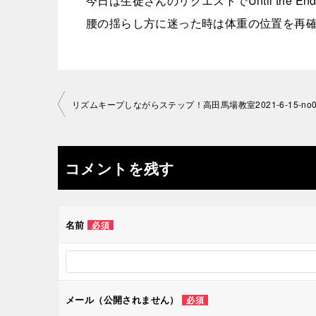
今日は生徒さんのリクエストでUntil the En
腰の揺らし方に迷った時は体重の位置を再
投
稿
ナ
コメントを残す
ビ
ゲ
名前
必須
ー
シ
メール（公開されません）
必須
ョ