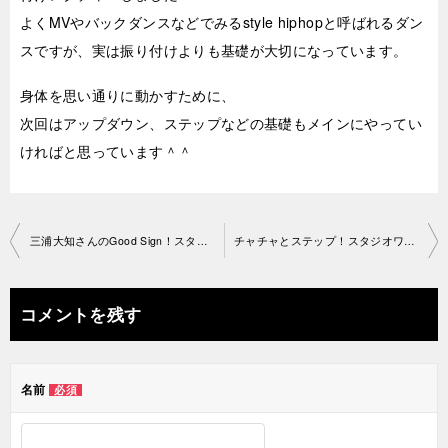
よくMVやバックダンスなどでみるstyle hiphopと呼ばれるダン
スですが、実は振り付けよりも基礎が大切になっています。
身体を思い通りに動かすために、
次回はアップダウン、ステップなどの基礎もメインにやってい
ければと思っています＾＾
投
三浦大知さんのGood Sign！スタジオワークル渋谷2019-8-09-no0042
チャチャとステップ！スタジオワークル渋谷2019-9-04-no0042
稿
ナ
コメントを残す
ビ
ゲ
名前
必須
ー
シ