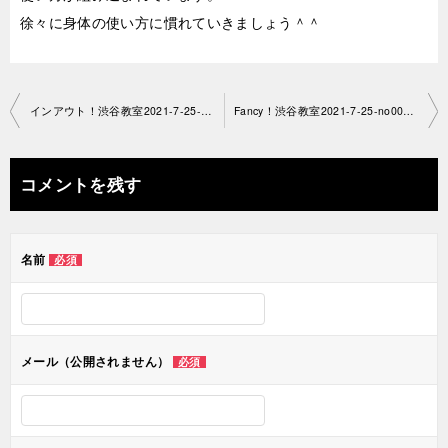
徐々に身体の使い方に慣れていきましょう＾＾
投
インアウト！渋谷教室2021-7-25-no0042-1388
Fancy！渋谷教室2021-7-25-no0042-1577
稿
ナ
コメントを残す
ビ
ゲ
名前
必須
ー
シ
ョ
メール（公開されません）
必須
ン