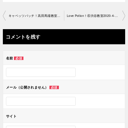
投
キャベッツパッチ！高田馬場教室2021-4-20-no0042-1505
Love Potion！④渋谷教室2020-4-22-no0042-1321
稿
ナ
コメントを残す
ビ
ゲ
名前
必須
ー
シ
ョ
メール（公開されません）
必須
ン
サイト