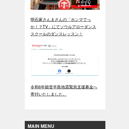
明石家さんまさんの「ホンマでっ
か！？TV」にてソウルアローダンス
スクールのダンスレッスン！
令和6年能登半島地震緊急支援募金へ
寄付いたしました。
MAIN MENU