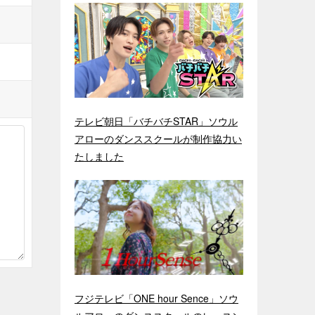
テレビ朝日「バチバチSTAR」ソウル
アローのダンススクールが制作協力い
たしました
フジテレビ「ONE hour Sence」ソウ