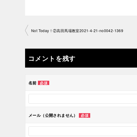
投
Not Today！②高田馬場教室2021-4-21-no0042-1369
稿
ナ
コメントを残す
ビ
ゲ
名前
必須
ー
シ
メール（公開されません）
必須
ョ
ン