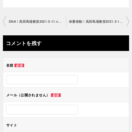
投
DNA！高田馬場教室2021-3-11-no0042-1369
体重移動！高田馬場教室2021-3-16-no0042-1313
稿
ナ
コメントを残す
ビ
ゲ
名前
必須
ー
シ
ョ
メール（公開されません）
必須
ン
サイト