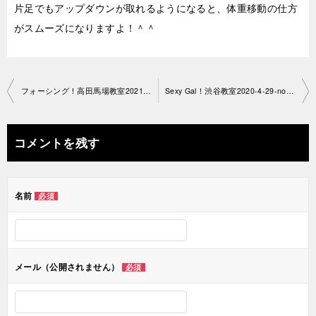
片足でもアップダウンが取れるようになると、体重移動の仕方
がスムーズになりますよ！＾＾
投
フォーシング！高田馬場教室2021-4-27-no0042-1505
Sexy Gal！渋谷教室2020-4-29-no0042-1305
稿
ナ
コメントを残す
ビ
ゲ
名前
必須
ー
シ
ョ
メール（公開されません）
必須
ン