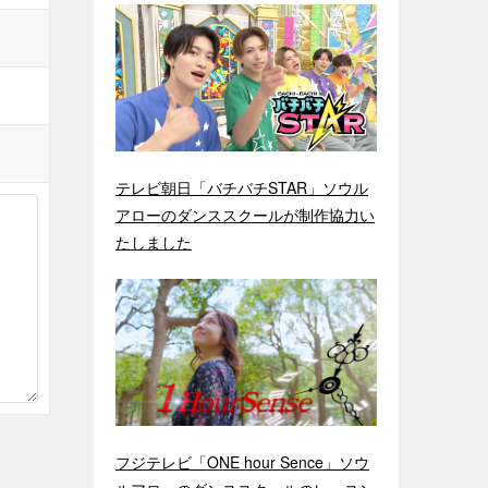
テレビ朝日「バチバチSTAR」ソウル
アローのダンススクールが制作協力い
たしました
フジテレビ「ONE hour Sence」ソウ