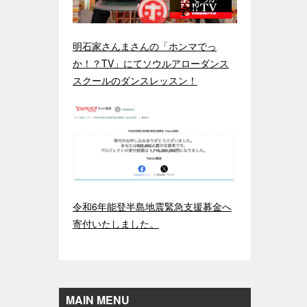
明石家さんまさんの「ホンマでっ
か！？TV」にてソウルアローダンス
スクールのダンスレッスン！
令和6年能登半島地震緊急支援募金へ
寄付いたしました。
MAIN MENU