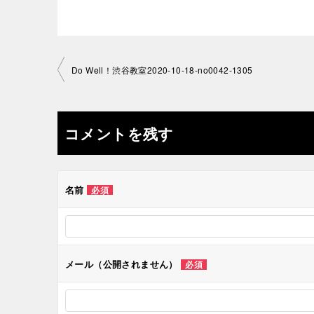
投
Do Well！渋谷教室2020-10-18-no0042-1305
稿
ナ
コメントを残す
ビ
ゲ
名前
必須
ー
シ
メール（公開されません）
必須
ョ
ン