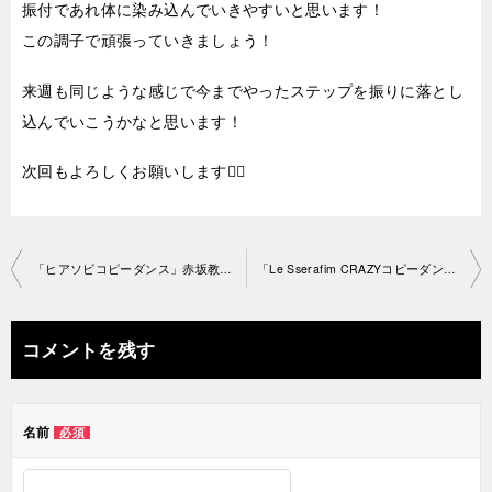
振付であれ体に染み込んでいきやすいと思います！
この調子で頑張っていきましょう！
来週も同じような感じで今までやったステップを振りに落とし
込んでいこうかなと思います！
次回もよろしくお願いします🙇‍♀️
投
「ヒアソビコピーダンス」赤坂教室 2026-07-06-no0261-2996
「Le Sserafim CRAZYコピーダンス」代々木教室 2026-07-10-no0261-3040
稿
ナ
コメントを残す
ビ
ゲ
名前
必須
ー
シ