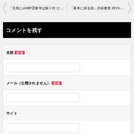
投
「元気にJUMP②後半は振り付 け」渋谷教室2019-9-20-no0020-1222
「基本に戻る⑤」渋谷教室 2019-9-24-no0020-1250
稿
ナ
コメントを残す
ビ
ゲ
名前
必須
ー
シ
ョ
メール（公開されません）
必須
ン
サイト