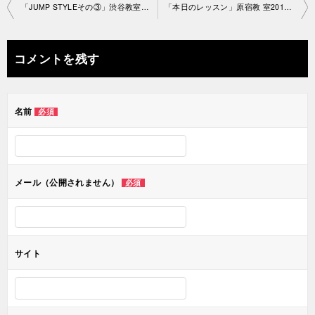
投
「JUMP STYLEその③」渋谷教室2019-6-21 -no0020-1222
「本日のレッスン」原宿教 室2019-6-26-no0020-1083
稿
ナ
コメントを残す
ビ
ゲ
名前
必須
ー
シ
ョ
メール（公開されません）
必須
ン
サイト