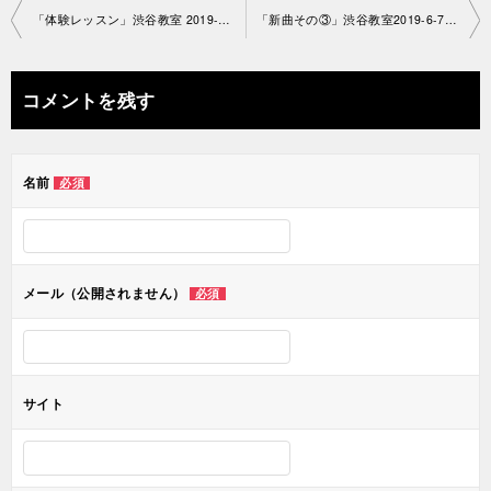
投
「体験レッスン」渋谷教室 2019-6-4-no0020
「新曲その③」渋谷教室2019-6-7- no0020-1143
稿
ナ
コメントを残す
ビ
ゲ
名前
必須
ー
シ
ョ
メール（公開されません）
必須
ン
サイト