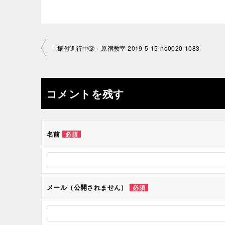
投
「振付進行中③」原宿教室 2019-5-15-no0020-1083
稿
ナ
コメントを残す
ビ
ゲ
名前
必須
ー
シ
メール（公開されません）
必須
ョ
ン