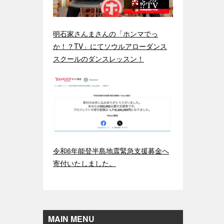
明石家さんまさんの「ホンマでっ
か！？TV」にてソウルアローダンス
スクールのダンスレッスン！
令和6年能登半島地震緊急支援募金へ
寄付いたしました。
MAIN MENU