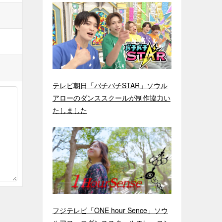
テレビ朝日「バチバチSTAR」ソウル
アローのダンススクールが制作協力い
たしました
フジテレビ「ONE hour Sence」ソウ