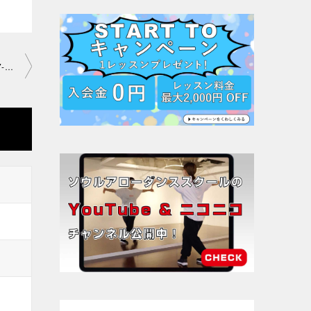
「5月リラックスダンス2時間レッスンその②」原宿教室201 9-5-17-no0020-1147