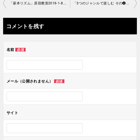
投
「基本リズム」原宿教室2019-1-8- no0020-1083
「3つのジャンルで楽しむ その❷」渋谷教室2019-1-11-no0020-1147
稿
ナ
コメントを残す
ビ
ゲ
名前
必須
ー
シ
ョ
メール（公開されません）
必須
ン
サイト