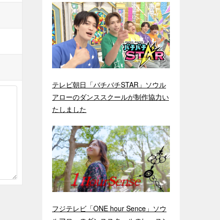
テレビ朝日「バチバチSTAR」ソウル
アローのダンススクールが制作協力い
たしました
フジテレビ「ONE hour Sence」ソウ