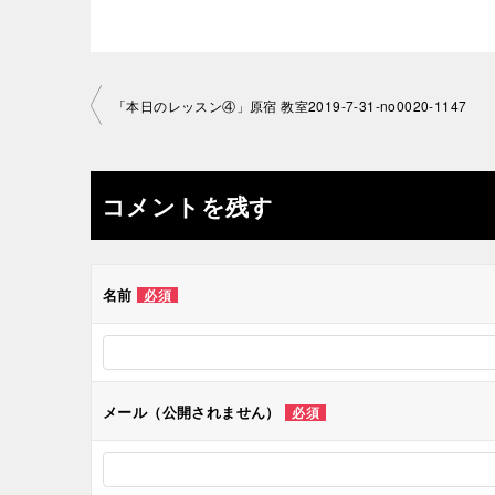
投
「本日のレッスン④」原宿 教室2019-7-31-no0020-1147
稿
ナ
コメントを残す
ビ
ゲ
名前
必須
ー
シ
メール（公開されません）
必須
ョ
ン