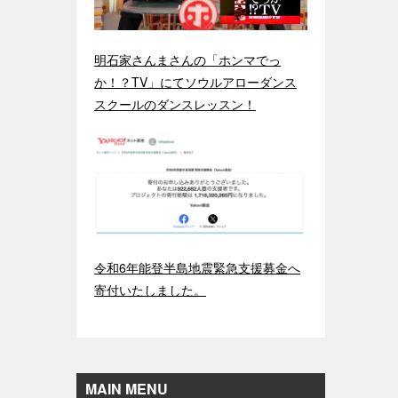
明石家さんまさんの「ホンマでっ
か！？TV」にてソウルアローダンス
スクールのダンスレッスン！
令和6年能登半島地震緊急支援募金へ
寄付いたしました。
MAIN MENU