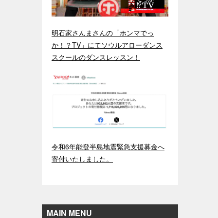
明石家さんまさんの「ホンマでっ
か！？TV」にてソウルアローダンス
スクールのダンスレッスン！
令和6年能登半島地震緊急支援募金へ
寄付いたしました。
MAIN MENU