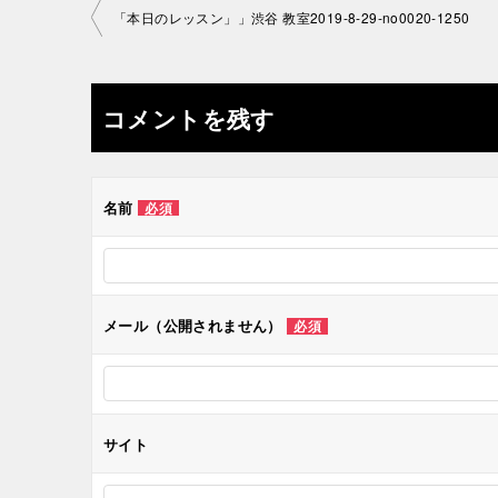
投
「本日のレッスン」」渋谷 教室2019-8-29-no0020-1250
稿
ナ
コメントを残す
ビ
ゲ
名前
必須
ー
シ
メール（公開されません）
必須
ョ
ン
サイト