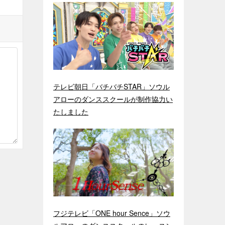
テレビ朝日「バチバチSTAR」ソウル
アローのダンススクールが制作協力い
たしました
フジテレビ「ONE hour Sence」ソウ