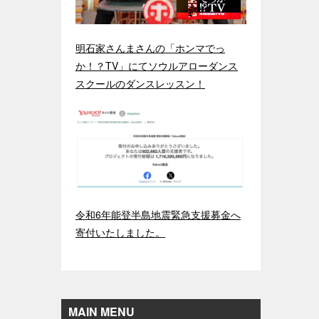
明石家さんまさんの「ホンマでっ
か！？TV」にてソウルアローダンス
スクールのダンスレッスン！
令和6年能登半島地震緊急支援募金へ
寄付いたしました。
MAIN MENU