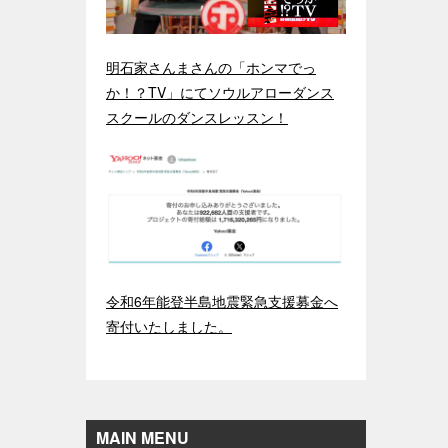
明石家さんまさんの「ホンマでっ
か！？TV」にてソウルアローダンス
スクールのダンスレッスン！
令和6年能登半島地震緊急支援募金へ
寄付いたしました。
MAIN MENU