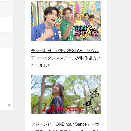
テレビ朝日「バチバチSTAR」ソウル
アローのダンススクールが制作協力い
たしました
フジテレビ「ONE hour Sence」ソウ