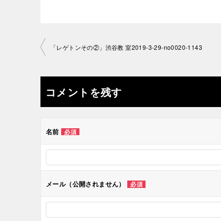
投
「レゲトンその②」渋谷教 室2019-3-29-no0020-1143
稿
ナ
コメントを残す
ビ
ゲ
名前
必須
ー
シ
メール（公開されません）
必須
ョ
ン