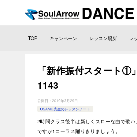
TOP
キャンペーン
レッスン場所
レ
「新作振付スタート①」渋 谷
1143
公開日：
2019年3月29日
OSAMU先生のレッスンノート
2時間クラス後半は新しくスローな曲で歌ハメ振
ですが1コーラス踊りきりましょう。