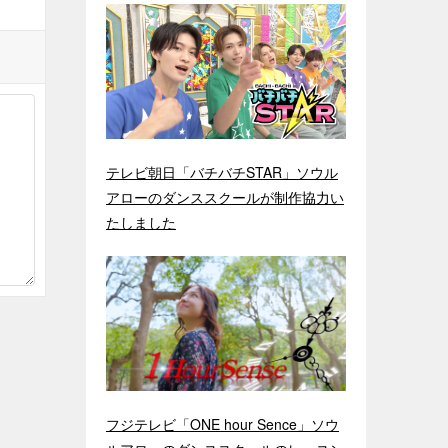
テレビ朝日「バチバチSTAR」ソウル
アローのダンススクールが制作協力い
たしました
フジテレビ「ONE hour Sence」ソウ