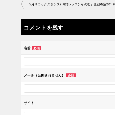
投
稿
ナ
コメントを残す
ビ
ゲ
名前
必須
ー
シ
メール（公開されません）
必須
ョ
ン
サイト