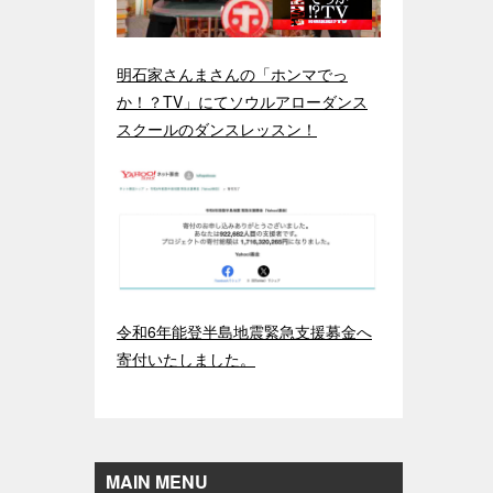
明石家さんまさんの「ホンマでっ
か！？TV」にてソウルアローダンス
スクールのダンスレッスン！
令和6年能登半島地震緊急支援募金へ
寄付いたしました。
MAIN MENU