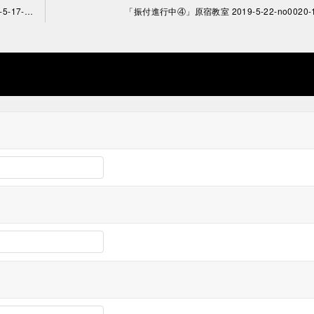
「5月リラックスダンス2時間レッスンその②」原宿教室201 9-5-17-no0020-1147
「振付進行中④」原宿教室 2019-5-22-no0020-1