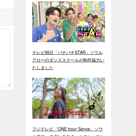
テレビ朝日「バチバチSTAR」ソウル
アローのダンススクールが制作協力い
たしました
フジテレビ「ONE hour Sence」ソウ