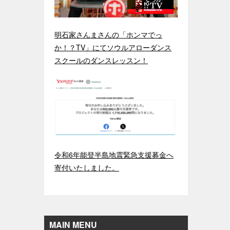
明石家さんまさんの「ホンマでっ
か！？TV」にてソウルアローダンス
スクールのダンスレッスン！
令和6年能登半島地震緊急支援募金へ
寄付いたしました。
MAIN MENU