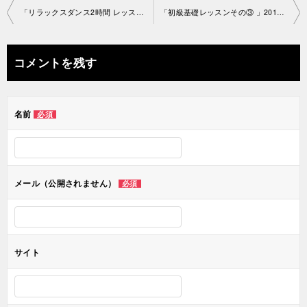
投
「リラックスダンス2時間 レッスン①」原宿教室2019-4-19-no0020-1 147
「初級基礎レッスンその③ 」2019-4-21-no0020-1222
稿
ナ
コメントを残す
ビ
ゲ
名前
必須
ー
シ
ョ
メール（公開されません）
必須
ン
サイト