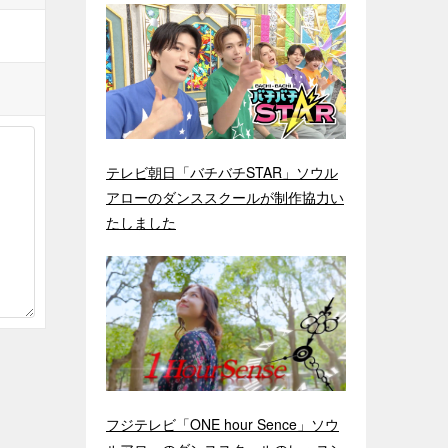
テレビ朝日「バチバチSTAR」ソウル
アローのダンススクールが制作協力い
たしました
フジテレビ「ONE hour Sence」ソウ