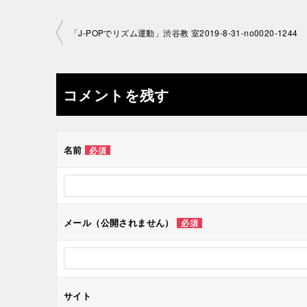
投
「J-POPでリズム運動」渋谷教 室2019-8-31-no0020-1244
稿
ナ
コメントを残す
ビ
ゲ
名前
必須
ー
シ
メール（公開されません）
必須
ョ
ン
サイト