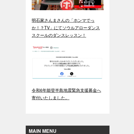
明石家さんまさんの「ホンマでっ
か！？TV」にてソウルアローダンス
スクールのダンスレッスン！
令和6年能登半島地震緊急支援募金へ
寄付いたしました。
MAIN MENU