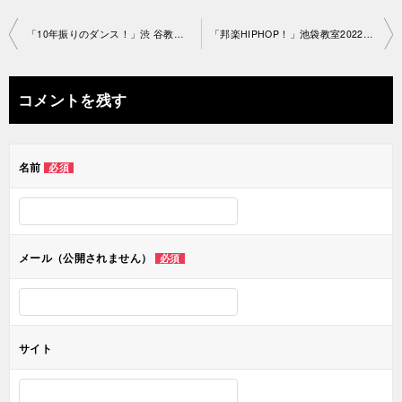
投
「10年振りのダンス！」渋 谷教室2022-5-12-no0098
「邦楽HIPHOP！」池袋教室2022-5-13-no0098-1 686
稿
ナ
コメントを残す
ビ
ゲ
名前
必須
ー
シ
ョ
メール（公開されません）
必須
ン
サイト