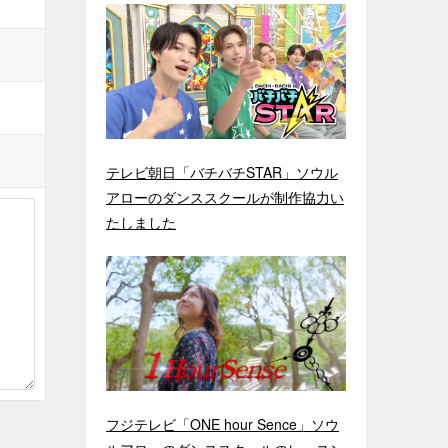
テレビ朝日「バチバチSTAR」ソウル
アローのダンススクールが制作協力い
たしました
フジテレビ「ONE hour Sence」ソウ