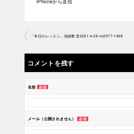
iPhoneから送信
投
「本日のレッスン」池袋教 室2021-4-29-no0077-1468
稿
ナ
コメントを残す
ビ
ゲ
名前
必須
ー
シ
メール（公開されません）
必須
ョ