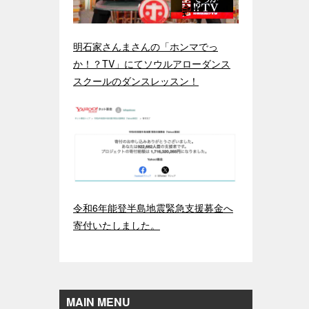
明石家さんまさんの「ホンマでっ
か！？TV」にてソウルアローダンス
スクールのダンスレッスン！
令和6年能登半島地震緊急支援募金へ
寄付いたしました。
MAIN MENU