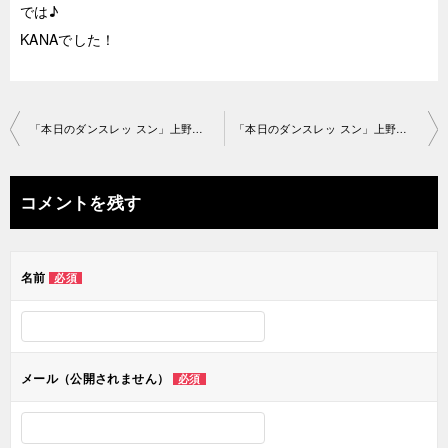
では♪
KANAでした！
投
「本日のダンスレッ スン」上野教室202 1-03-20-­no0052-1395
「本日のダンスレッ スン」上野教室202 1-03-23-­no0052-1496
稿
ナ
コメントを残す
ビ
ゲ
名前
必須
ー
シ
ョ
メール（公開されません）
必須
ン