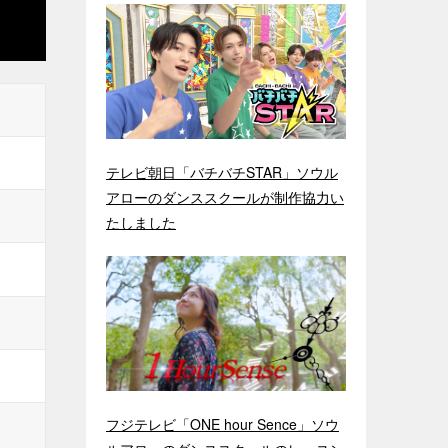
テレビ朝日「バチバチSTAR」ソウル
アローのダンススクールが制作協力い
たしました
フジテレビ「ONE hour Sence」ソウ