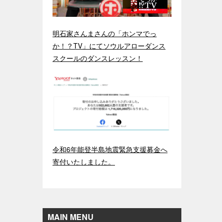
明石家さんまさんの「ホンマでっ
か！？TV」にてソウルアローダンス
スクールのダンスレッスン！
令和6年能登半島地震緊急支援募金へ
寄付いたしました。
MAIN MENU