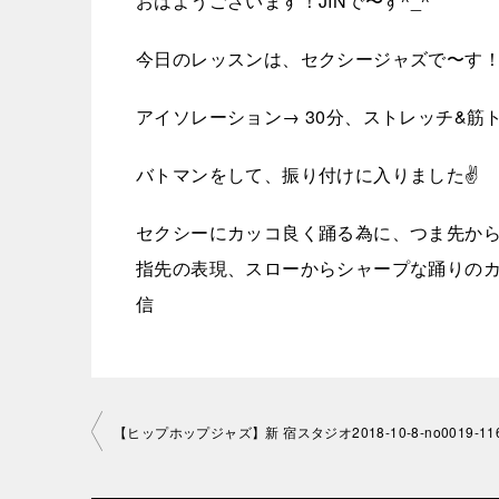
おはようございます！JINで〜す^_^
今日のレッスンは、セクシージャズで〜す
アイソレーション→ 30分、ストレッチ&筋
バトマンをして、振り付けに入りました✌️
セクシーにカッコ良く踊る為に、つま先か
指先の表現、スローからシャープな踊りのカッコ
信
投
【ヒップホップジャズ】新 宿スタジオ2018-10-8-no0019-11
稿