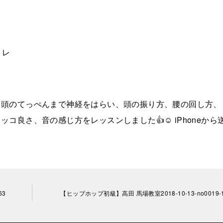
！
トレ
ら頭のてっぺんまで神経をはらい、頭の振り方、腰の回し方、
良さ、音の感じ方をレッスンしました👍☺️ iPhoneから
63
【ヒップホップ初級】高田 馬場教室2018-10-13-no0019-1