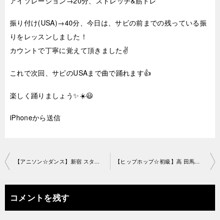
アイソレーション→20分、ストレッチ&筋トレ
振り付け(USA)→40分、今日は、サビの前までの残っている振
りをレッスンしました！
カウントで丁寧に覚えて頂きました✌️
これで次回、サビのUSAまで曲で踊れます👍
楽しく踊りましょう✨☀️😃
iPhoneから送信
投
【アニソン☆ダンス】新宿 スタジオ2019-5-3-no0019-1155
【ヒップホップ☆初級】高 田馬場教室2019-5-10-no0019-1191
稿
ナ
コメントを残す
ビ