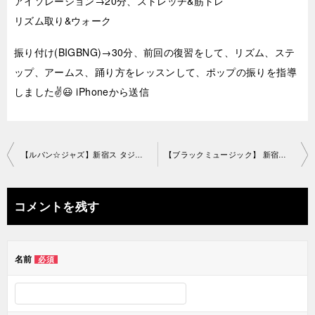
アイソレーション→20分、ストレッチ&筋トレ
リズム取り&ウォーク
振り付け(BIGBNG)→30分、前回の復習をして、リズム、ステ
ップ、アームス、踊り方をレッスンして、ポップの振りを指導
しました✌️😃 iPhoneから送信
投
【ルパン☆ジャズ】新宿ス タジオ2019-7-7-no0019-1163
【ブラックミュージック】 新宿スタジオ2019-7-11-no0019-1239
稿
ナ
コメントを残す
ビ
ゲ
名前
必須
ー
シ