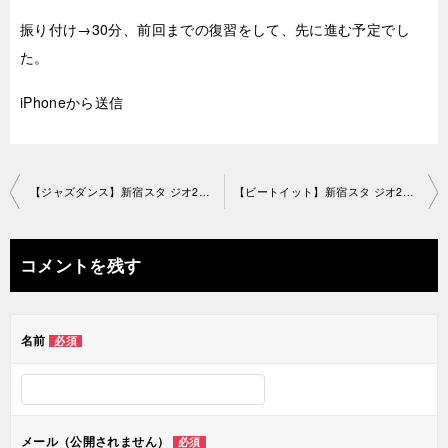
振り付け→30分、前回までの復習をして、先に進む予定でし
た。
iPhoneから送信
投
【ジャズダンス】新宿スタ ジオ2019-9-27-no0019-1163
【ビートイット】新宿スタ ジオ2019-9-29-no0019-1217
稿
ナ
コメントを残す
ビ
ゲ
名前
必須
ー
シ
ョ
メール（公開されません）
必須