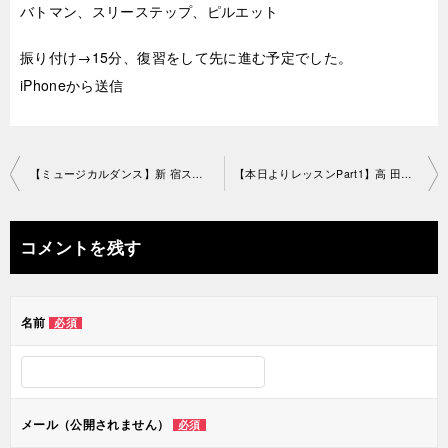
バトマン、スリーステップ、ピルエット
振り付け→15分、復習をして先に進む予定でした。
iPhoneから送信
投
【ミュージカルダンス】新 宿スタジオ2019-8-31-no0019-1095
【本日よりレッスンPart1】高 田馬場教室2019-8-31-no0019-1191
稿
ナ
コメントを残す
ビ
ゲ
名前
必須
ー
シ
ョ
メール（公開されません）
必須
ン