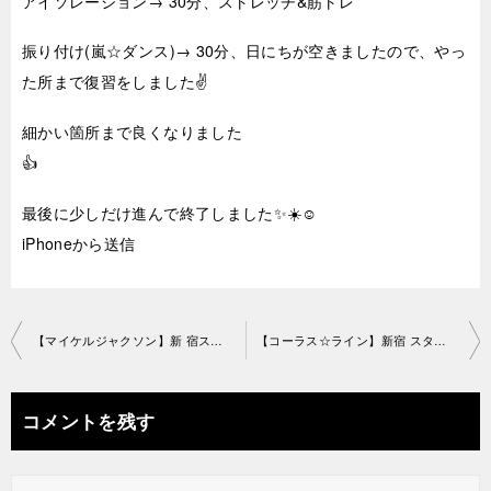
アイソレーション→ 30分、ストレッチ&筋トレ
振り付け(嵐☆ダンス)→ 30分、日にちが空きましたので、やっ
た所まで復習をしました✌️
細かい箇所まで良くなりました
👍
最後に少しだけ進んで終了しました✨☀️☺️
iPhoneから送信
投
【マイケルジャクソン】新 宿スタジオ2019-3-21-no0019-1217
【コーラス☆ライン】新宿 スタジオ2019-3-21-no0019-1163
稿
ナ
コメントを残す
ビ
ゲ