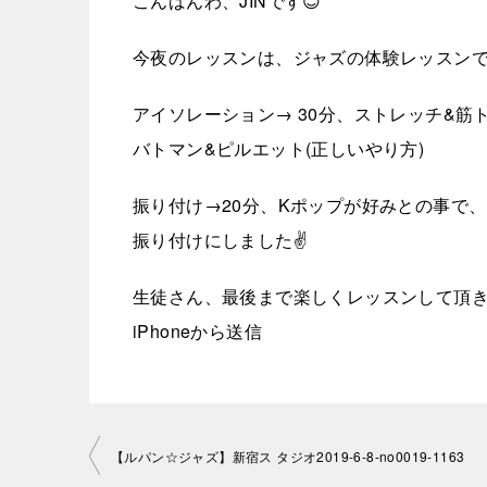
こんばんわ、JINです😊
今夜のレッスンは、ジャズの体験レッスン
アイソレーション→ 30分、ストレッチ&筋
バトマン&ピルエット(正しいやり方)
振り付け→20分、Kポップが好みとの事で
振り付けにしました✌️
生徒さん、最後まで楽しくレッスンして頂きまし
iPhoneから送信
投
【ルパン☆ジャズ】新宿ス タジオ2019-6-8-no0019-1163