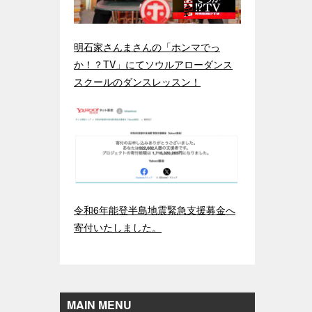
明石家さんまさんの「ホンマでっ
か！？TV」にてソウルアローダンス
スクールのダンスレッスン！
令和6年能登半島地震緊急支援募金へ
寄付いたしました。
MAIN MENU