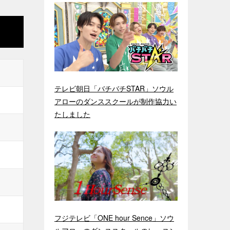
テレビ朝日「バチバチSTAR」ソウル
アローのダンススクールが制作協力い
たしました
フジテレビ「ONE hour Sence」ソウ