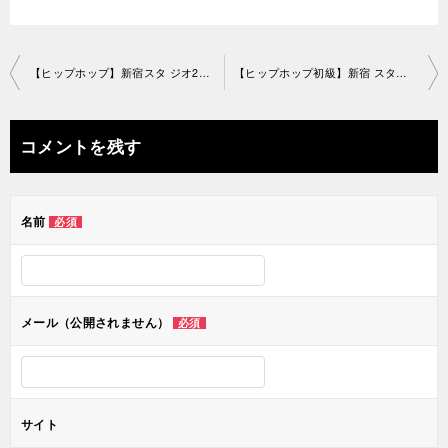
投
【ヒップホップ】新宿スタ ジオ2021-8-28-no0019-1163
【ヒップホップ初級】新宿 スタジオ2021-8-29-no0019-1560
稿
ナ
コメントを残す
ビ
ゲ
名前
必須
ー
シ
ョ
メール（公開されません）
必須
ン
サイト