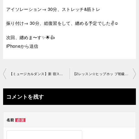
アイソレーション→ 30分、ストレッチ&筋トレ
振り付け→ 30分、総復習をして、纏める予定でした✌️☺️
次回、纏めま〜す✨🌟👍
iPhoneから送信
投
【ミュージカルダンス】新 宿スタジオ2018-11-27-no0019-1095
【2レッスン☆ヒップホッ プ初級】高田馬場教室2018-11-29-no0019- 1191
稿
ナ
コメントを残す
ビ
ゲ
名前
必須
ー
シ